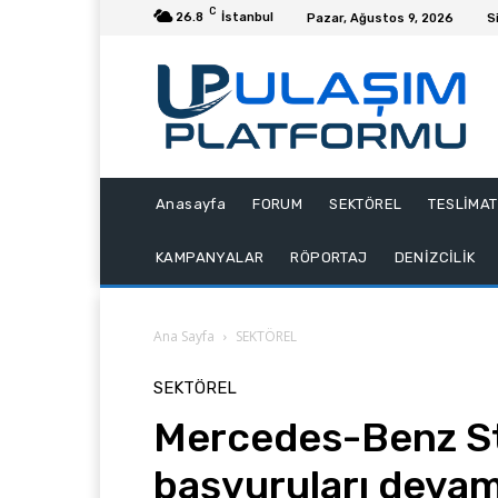
C
26.8
İstanbul
Pazar, Ağustos 9, 2026
S
Anasayfa
FORUM
SEKTÖREL
TESLİMAT
KAMPANYALAR
RÖPORTAJ
DENİZCİLİK
Ana Sayfa
SEKTÖREL
SEKTÖREL
Mercedes-Benz S
başvuruları devam