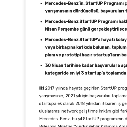
Mercedes-Benz’in, StartUP Programı 
yarışmasının dördüncüsü, başvuruları
Mercedes-Benz StartUP Programı hakkın
Nisan Perşembe günü gerçekleştirilecek
Mercedes-Benz StartUP’a hayatı kolayla
veya birkaçına katkıda bulunan, topluma
planı ve prototipi hazır startup’ların ba
30 Nisan tarihine kadar başvurulara aç
kategoride en iyi 3 startup’a toplamda 
İlki 2017 yılında hayata geçirilen StartUP 
yarışmasının, 2021 yılı için başvuruları topla
startup’a ek olarak 2018 yılından itibaren iş gel
uluslararası network geliştirme imkânı gibi fark
Mercedes-Benz, bu yıl StartUP programının 
Birleşmiş Milletler “Sürdürülebilir Kalkınma Am