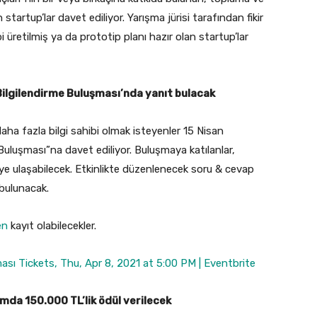
tartup’lar davet ediliyor. Yarışma jürisi tarafından fikir
 üretilmiş ya da prototip planı hazır olan startup’lar
ilgilendirme Buluşması’nda yanıt bulacak
 fazla bilgi sahibi olmak isteyenler 15 Nisan
uluşması”na davet ediliyor. Buluşmaya katılanlar,
giye ulaşabilecek. Etkinlikte düzenlenecek soru & cevap
 bulunacak.
en
kayıt olabilecekler.
sı Tickets, Thu, Apr 8, 2021 at 5:00 PM | Eventbrite
amda 150.000 TL’lik ödül verilecek