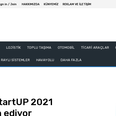
ign in / Join
HAKKIMIZDA
KÜNYEMİZ
REKLAM VE İLETİŞİM
LOJİSTİK
TOPLU TAŞIMA
OTOMOBİL
TİCARİ ARAÇLAR
RAYLI SİSTEMLER
HAVAYOLU
DAHA FAZLA
tartUP 2021
 ediyor