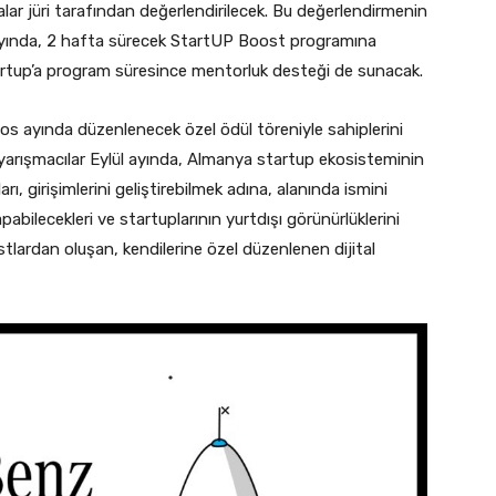
alar jüri tarafından değerlendirilecek. Bu değerlendirmenin
 ayında, 2 hafta sürecek StartUP Boost programına
tartup’a program süresince mentorluk desteği de sunacak.
 ayında düzenlenecek özel ödül töreniyle sahiplerini
n yarışmacılar Eylül ayında, Almanya startup ekosisteminin
rı, girişimlerini geliştirebilmek adına, alanında ismini
yapabilecekleri ve startuplarının yurtdışı görünürlüklerini
ostlardan oluşan, kendilerine özel düzenlenen dijital