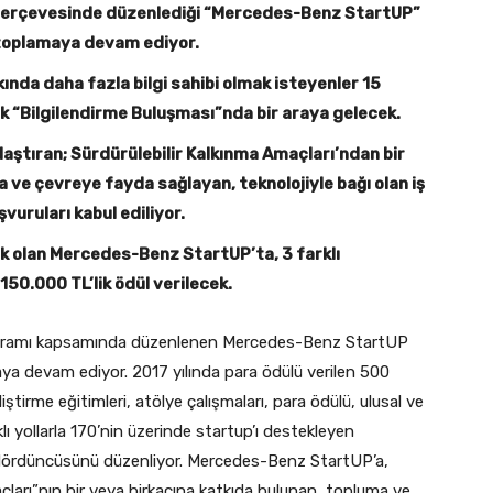
çerçevesinde düzenlediği “Mercedes-Benz StartUP”
 toplamaya devam ediyor.
da daha fazla bilgi sahibi olmak isteyenler 15
 “Bilgilendirme Buluşması”nda bir araya gelecek.
ştıran; Sürdürülebilir Kalkınma Amaçları’ndan bir
 ve çevreye fayda sağlayan, teknolojiyle bağı olan iş
şvuruları kabul ediliyor.
ık olan Mercedes-Benz StartUP’ta, 3 farklı
150.000 TL’lik ödül verilecek.
programı kapsamında düzenlenen Mercedes-Benz StartUP
maya devam ediyor. 2017 yılında para ödülü verilen 500
iştirme eğitimleri, atölye çalışmaları, para ödülü, ulusal ve
lı yollarla 170’nin üzerinde startup’ı destekleyen
dördüncüsünü düzenliyor. Mercedes-Benz StartUP’a,
açları”nın bir veya birkaçına katkıda bulunan, topluma ve